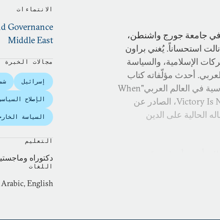
الانتماءات
and Governance
ية في جامعة جورج واشنطن،
Middle East
ت استحساناً. يُغني براون
كات الإسلامية، والسياسة
مجالات الخبرة
لعربي. أحدث مؤلّفاته كتاب
إسرائيل
شم
بعنوان "المشاركة لا المغالبة: الحركات الإسلامية والسياسية في العالم العربي"When
الإصلاح السياسي
Victory Is Not an Option: Islamist Movements in Arab Politics، الصادر عن
أوائل العام 2012. تركّز أعماله الحالية على الدين
السياسة الخارج
التعليم
بل ذلك بأربعة أعوام، عيّنته
دكتوراه وماجستي
رو ويلسون الدولي للباحثين
اللغات
ة 2009-2010. فضلاً عن عمله الأكاديمي، شارك في
Arabic, English
منطقة الشرق الأوسط
اهرة. وقد كان سابقاً