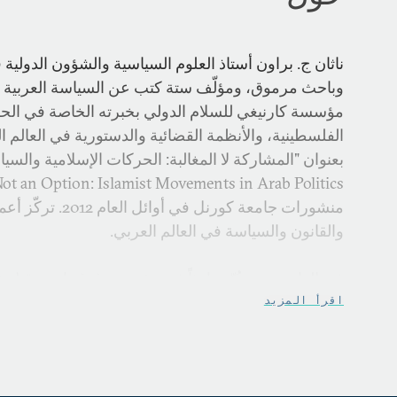
ناثان ج. براون أستاذ العلوم السياسية والشؤون الدول
وباحث مرموق، ومؤلّف ستة كتب عن السياسة العربية نال
مؤسسة كارنيغي للسلام الدولي بخبرته الخاصة في الحر
الفلسطينية، والأنظمة القضائية والدستورية في العالم ا
منشورات جامعة كورنل في 
والقانون والسياسة في العالم العربي.
في العام 2013، عُيّن باحثاً في مؤسسة غوغنهايم. وق
مؤسسة كارنيغي في نيويورك باحثاً. انضمّ إلى مركز وود
اقرأ المزيد
بصفته زميلاً للسنة الأكاديمي
اللجنة الاستشارية لمنظمة "هيومن رايتس ووتش" في 
وشمال أفريقيا، وفي مجلس أمناء الجامعة الأميركية بالق