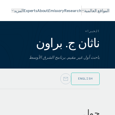
المواقع العالمية
Research
Emissary
About
Experts
المزيد
الخبراء
ناثان ج. براون
باحث أول غير مقيم, برنامج الشرق الأوسط
ENGLISH
حول