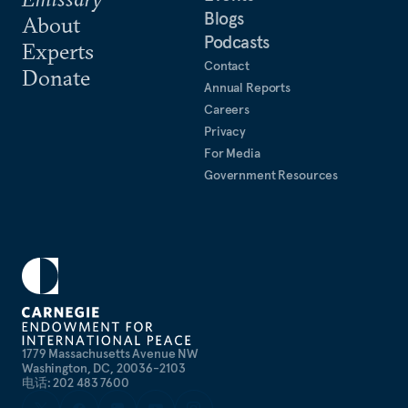
Blogs
About
Podcasts
Experts
Contact
Donate
Annual Reports
Careers
Privacy
For Media
Government Resources
1779 Massachusetts Avenue NW
Washington, DC, 20036-2103
电话: 202 483 7600