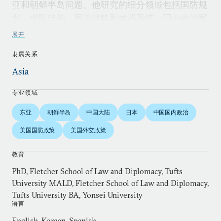
亚和朝鲜半岛问题。他研究的细分领域包括国防规
划、部队结构、军事战略和武器系统、国内政治军
事趋势、冲突易发地区的综合评估以及亚洲主要国
展开
家的政治、军事情报评估。在重点研究亚洲安全和
隶属关系
防卫议题之外，李正民也通过与IISS的长期合作，
持续关注着欧洲政治和安全的发展。他于1982年获
Asia
得延世大学政治学学士学位，1988年获得弗莱彻法
专业领域
律与外交学院的硕士和博士学位。
东亚
朝鲜半岛
中国大陆
日本
中国国内政治
李正民于1985年至1988年在马萨诸塞州剑桥市的外
美国国防政策
美国外交政策
交政策分析研究所任职，开始了自己的智库生涯，
并于1989年至1994年在首尔世宗研究所担任研究
教育
员。1994年至1995年，他任东京国立国防研究所访
PhD, Fletcher School of Law and Diplomacy, Tufts
问学者，并于1995年至1998年在兰德公司担任政策
University MALD, Fletcher School of Law and Diplomacy,
分析师。他曾于2004年至2005年在日本的政策研
Tufts University BA, Yonsei University
究大学院大学以及2005年至2007年在新加坡国立
语言
大学李光耀公共政策学院担任访问学者。
English, Korean, Spanish