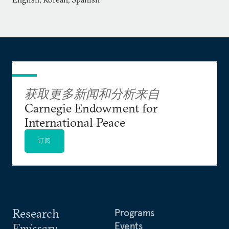
在延世大学担任教职期间，李正民担任GSIS、安德
伍德国际学院和国际交流与教育处的院长。在韩国
时，李正民还曾在总统的外交政策顾问委员会、国
家安全委员会秘书处、国防部以及外交部等各咨询
小组任职。
获取更多新闻和分析来自
自20世纪80年代后期起，李正民就亚洲和韩国的
Carnegie Endowment for
安全问题撰写了大量英文和韩文文章。他的最新著
International Peace
作《亚洲崛起中的断层线》由卡内基于2016年出
版。李正民目前正在编写一本关于朝鲜政治和军事
订阅
发展的书籍。他经常接受包括CNN和BBC在内的大
量主流媒体的采访，并为《华盛顿邮报》全球观点
栏目以及《华尔街日报》撰稿。李正民曾在十个国
家生活过，包括韩国、美国、日本、乌干达、德
国、法国、印度尼西亚、刚果共和国和新加坡。
Research
Programs
Events
Emissary